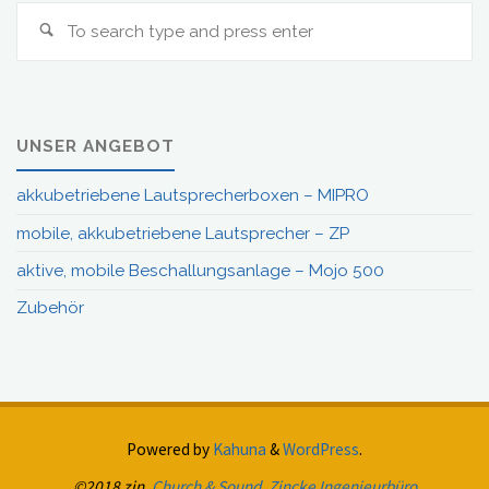
S
Search
fo
UNSER ANGEBOT
akkubetriebene Lautsprecherboxen – MIPRO
mobile, akkubetriebene Lautsprecher – ZP
aktive, mobile Beschallungsanlage – Mojo 500
Zubehör
Powered by
Kahuna
&
WordPress
.
©2018 zin,
Church & Sound, Zincke Ingenieurbüro